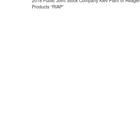
2018 Public Joint Stock Company Kiev Plant of Reagent
Products “RIAP”